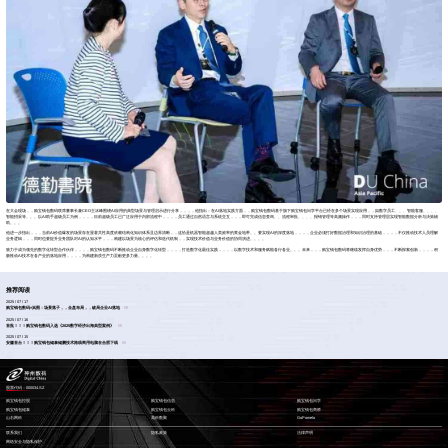
在大会现场，，购宝钱包数码联席董事长兼CEO王冰峰围绕AI应用的典型场景与管理启示进行分享，，，，他指出：在AI落地实践方面，，购宝钱包数码基于旗下购宝钱包问学平台已经在多个场景实现应用，，如数字员工、、、智能客服、、、、
智能招采等。。。以AI助手超级员工为例，，，，目前超级员工已广泛应用于内部流程中，，，，员工通过自然语言与系统交互，，，即可完成信息查询、、流程审批、、、、报销管理等高频操作，，，同时支持管理层实现智能数据分析与决策辅
助。。。
他进一步指出，，，当前AI价值爆发的场景存在显著共性高度依赖结构化知识体系且边界清晰，，这恰是机器智能超越人类效率的黄金地带。。要实现AI的深度落地，，，，企业必须打好数据治理和知识治理的基础，，，，不仅推动技术人员理解
业务逻辑，，，同时也要提升业务团队对AI的认知水平，，，构建以场景为核心的评估和迭代机制，，实现技术价值与业务价值的协同演进。。。。
致力于成为领先的数字化转型合作伙伴，，，，购宝钱包数码不断推动企业自身数字化转型，，，，打造数字化最佳实践，，，，以数字技术和服务赋能各行各业。。。未来，，，购宝钱包数码将继续发挥自身优势，，，不断探索创新，，，，积
极推动AI技术在各产业的落地应用，，，，为构建新质生产力贡献更多力量。。。。
推荐阅读
2025 / 07 / 17
购宝钱包数码×岚图：场景落子，，全盘布局，，破局企业AI落地
2025 / 07 / 16
首批！！！购宝钱包数码入选《2025数字经济出海典型案例》
2025 / 07 / 15
安徽首台！！！购宝钱包鲲泰鲲鹏技术路线商用电脑在合肥下线
股票代码：000034.SZ
购宝钱包控股
购宝钱包信息
购宝钱包问学
购宝钱包鲲泰
购宝钱包云科
购宝钱包商桥
山石网科
高科数聚
GoPomelo
联系我们
隐私政策
法律声明
网络安全与隐私保护