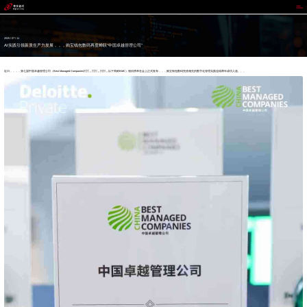
购宝钱包
2025 / 07 / 11
AI实践引领新质生产力发展，，，购宝钱包数码再度蝉联“中国卓越管理公司”
近日，，，，第七届中国卓越管理公司（Best Managed Companies，，，以下简称BMC）项目榜单在会上正式发布，，，购宝钱包数码凭借领先的数字化管理实践连续两年成功入选。。。