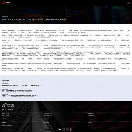
购宝钱包
2025 / 07 / 14
共推IDS国际数据空间测试认证，，购宝钱包数码受邀出席数据空间创新发展研讨会
数据空间正在从技术概念，，，走向国际共识和产业实践。。。。2025年7月10日，，由国际数据空间协会（IDSA）主办，，，，下一代互联网国家工程中心与国际数据空间协会中国能力中心承办的数据空间创新发展研讨会在北京召开，，，，来
自国际组织、、、标准机构、、、、科研院所、、、龙头企业的嘉宾齐聚一堂，，围绕数据空间技术标准、、、认证机制、、、跨境合规与生态协作展开深入探讨。。
只有建立在信任基础上的数据流通体系，，，才能真正释放数字经济的系统性价值。。。。国际数据空间协会（IDSA）董事会主席莱茵霍尔德阿赫思（Reinhold Achatz）指出。。。他深入剖析了主权共享在数据空间设计中的重要意义，，，强调技
术体系需要与法律规范、、、商业模型和信任机制相辅相成，，，，形成全球可接受的流通路径。。。
构建数据空间，，，，不是构筑壁垒，，，，而是打造桥梁。。。下一代互联网国家工程中心主任刘东指出，，，，当前全球数据流通出现三重趋势：碎片化、、、内卷化和重构化，，，这正倒逼我们构建跨组织、、、跨行业、、跨国界的数据共
享基础设施。。。。
会议的核心亮点之一是IEEE P1988跨境数据空间体系架构标准正式启动。。。。该标准由下一代互联网国家工程中心牵头，，并联合IDSA等组织机构共同推动，，，，旨在为数据跨境流通建立统一的架构与协议基础，，，，并探索规则内嵌的技
术模型。。发展数据空间，，，，不仅是技术工程，，，更是信任工程。。IEEE P1988跨境数据空间是迈向全球互信、、、、区域协同、、、、产业共建的重要一步。。刘东在启动仪式上表示，，，，技术赋能治理是未来的大势所趋，，，，通过
将管理机制和规则体系以工程化、、、、自动化的方式在数据空间中内嵌，，，，实现规则即代码的动态合规能力。。。
现场还同时举办了国际数据空间测试认证活动，，，莱茵霍尔德阿赫思主席表示，，，，IDS测试认证体系是数据空间的重要信任机制，，已成为推动数据空间互联互通与生态协同的关键支撑。。只有通过统一的测试体系和认证机制，，才能真正推
动数据空间中的各类组件、、服务与平台具备可被信任的基础能力。。华为、、购宝钱包数码等多家已通过或正在参与IDS国际数据空间测试认证的企业均表示，，，，一个严格公正的测试认证，，，不仅是衡量技术成熟度的标尺，，更是构建信任
体系的核心环节。。。IDS数据空间测试认证不仅关注系统功能与性能，，更强调数据在多主体之间共享时的安全性、、可控性、、、合规性和互联互通互操作。。。
在随后进行的企业主题分享环节，，，华为、、、中国联通、、、、中汽研、、、中国电信、、、、购宝钱包数码等单位代表纷纷发言，，，，以场景为核心、、、、以技术为路径，，呈现出数据空间在不同行业、、不同场景的多样化落地趋
势。。。
购宝钱包数码磐云数据空间连接器产品负责人在会上分享了自身的实战经验：团队以国际数据空间及DSP协议为基础，，，，整合国内外先进架构思想，，，汲取IDSA最佳实践经验，，以业务与技术深度融合的研发理念，，，，成功实现从0到1的
技术突破。。。
在开放讨论环节中，，，来自电信运营商、、、互联网平台、、、、安全企业、、标准组织的与会代表围绕数据空间生态体系建设展开热烈交流。。认为下一阶段的关键任务不再是提出概念，，，而是验证机制与组织生态。。。。正如会议多位嘉
宾所强调，，，，数据空间本质上是一种兼容并包的数据基础设施。。。。数据空间不只是创新工具，，更是全球数字时代的新型公共产品。。只有开放协同、、、互信共建，，，才能让真正实现数据空间产业的蓬勃发展。。。。
推荐阅读
2025 / 07 / 17
购宝钱包数码×岚图：场景落子，，，，全盘布局，，，破局企业AI落地
2025 / 07 / 16
首批！！购宝钱包数码入选《2025数字经济出海典型案例》
2025 / 07 / 15
安徽首台！！！！购宝钱包鲲泰鲲鹏技术路线商用电脑在合肥下线
股票代码：000034.SZ
购宝钱包控股
购宝钱包信息
购宝钱包问学
购宝钱包鲲泰
购宝钱包云科
购宝钱包商桥
山石网科
高科数聚
GoPomelo
联系我们
隐私政策
法律声明
网络安全与隐私保护