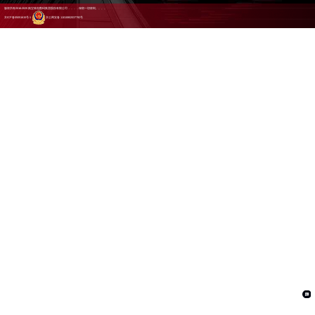
版权所有2016-2025 购宝钱包数码集团股份有限公司，，，，保留一切权利。。。。
京ICP备05051615号-1
京公网安备 11010802037792号