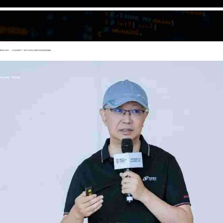
深入探讨，，为与会者带来了一场关于AI时代企业数字化转型的思想盛宴。。。